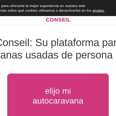
 para ofrecerte la mejor experiencia en nuestra web.
ás sobre qué cookies utilizamos o desactivarlas en los
ajustes
.
nseil: Su plataforma par
vanas usadas de persona 
elijo mi
autocaravana