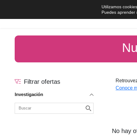
Saltar al contenido
Utilizamos cookies
Puedes aprender m
Comprar
Vender
Nu
Retrouvez
Filtrar ofertas
Conoce m
Investigación
No hay o