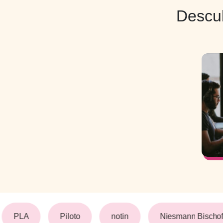
Descub
PLA
Piloto
notin
Niesmann Bischof