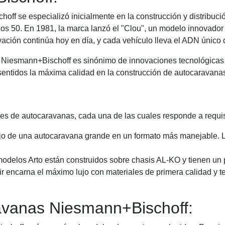
f se especializó inicialmente en la construcción y distribuci
ños 50. En 1981, la marca lanzó el "Clou", un modelo innovador
ovación continúa hoy en día, y cada vehículo lleva el ADN únic
e Niesmann+Bischoff es sinónimo de innovaciones tecnológicas
sentidos la máxima calidad en la construcción de autocaravana
s de autocaravanas, cada una de las cuales responde a requisi
ujo de una autocaravana grande en un formato más manejable.
delos Arto están construidos sobre chasis AL-KO y tienen un p
air encarna el máximo lujo con materiales de primera calidad y
ravanas Niesmann+Bischoff: