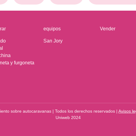
rar
equipos
Vender
ado
San Jory
al
china
neta y furgoneta
iento sobre autocaravanas | Todos los derechos reservados |
Avisos le
Uniweb 2024