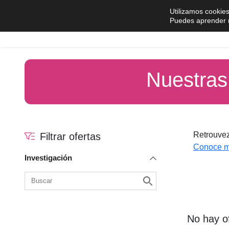
Saltar al contenido
Utilizamos cookies
Puedes aprender m
Comprar
Vender
Nuestras
Retrouvez
Filtrar ofertas
Conoce m
Investigación
No hay o