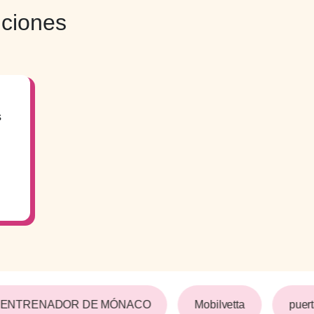
iciones
s
 ENTRENADOR DE MÓNACO
Mobilvetta
puert