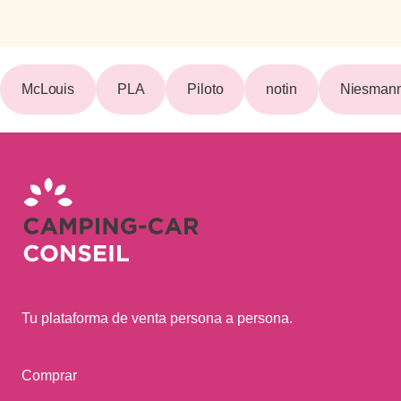
McLouis
PLA
Piloto
notin
Niesmann
Tu plataforma de venta persona a persona.
Comprar