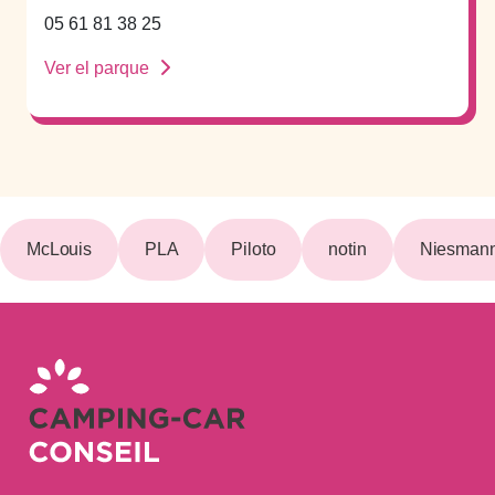
05 61 81 38 25
Ver el parque
McLouis
PLA
Piloto
notin
Niesmann