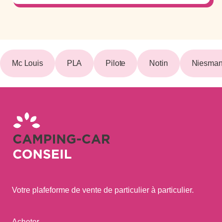
Mc Louis
PLA
Pilote
Notin
Niesman
Votre plafeforme de vente de particulier à particulier.
Acheter