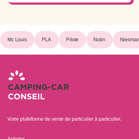
Mc Louis
PLA
Pilote
Notin
Niesman
Votre plafeforme de vente de particulier à particulier.
Acheter