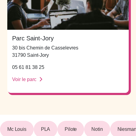
Parc Saint-Jory
30 bis Chemin de Casselevres
31790 Saint-Jory
05 61 81 38 25
Voir le parc
Mc Louis
PLA
Pilote
Notin
Niesman