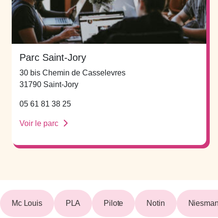
Parc Saint-Jory
30 bis Chemin de Casselevres
31790 Saint-Jory
05 61 81 38 25
Voir le parc
Mc Louis
PLA
Pilote
Notin
Niesman