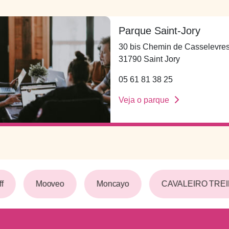
Parque Saint-Jory
30 bis Chemin de Casselevre
31790 Saint Jory
05 61 81 38 25
Veja o parque
f
Mooveo
Moncayo
CAVALEIRO TRE