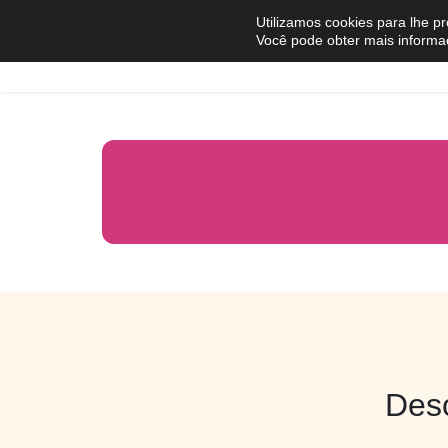
Pular para o conteúdo
Utilizamos cookies para lhe p
Você pode obter mais informa
Comprar
Vender
Des