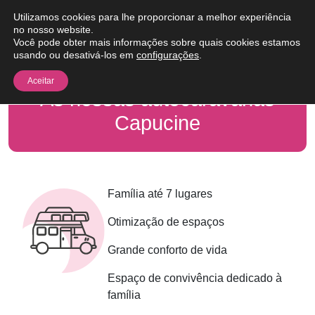
Pular para o conteúdo
Utilizamos cookies para lhe proporcionar a melhor experiência
Me
no nosso website.
Você pode obter mais informações sobre quais cookies estamos
usando ou desativá-los em
configurações
.
Aceitar
As nossas autocaravanas
Capucine
Família até 7 lugares
Otimização de espaços
Grande conforto de vida
Espaço de convivência dedicado à
família