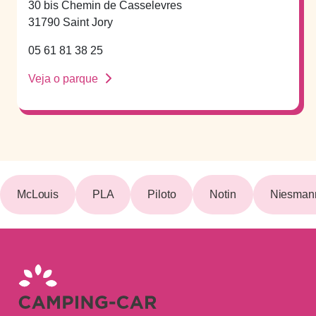
30 bis Chemin de Casselevres
31790 Saint Jory
05 61 81 38 25
Veja o parque
McLouis
PLA
Piloto
Notin
Niesmann