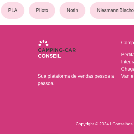
PLA
Piloto
Notin
Niesmann Bischof
Comp
Perfil
Integr
Chag
Sua plataforma de vendas pessoa a
Van e
pessoa.
Copyright © 2024 I Conselhos 