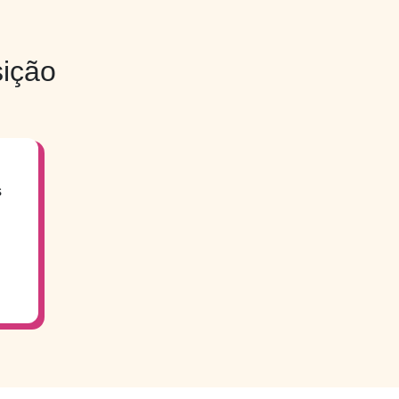
ição
s