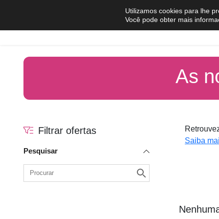
Pular para o conteúdo
Utilizamos cookies para lhe p
Você pode obter mais informa
Comprar
Vender
As n
Retrouvez
Filtrar ofertas
Saiba mai
Pesquisar
Nenhuma