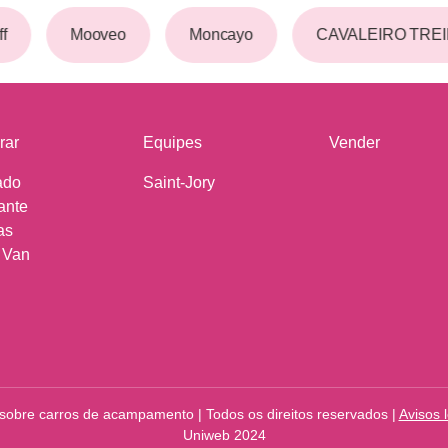
f
Mooveo
Moncayo
CAVALEIRO TRE
rar
Equipes
Vender
ado
Saint-Jory
ante
as
 Van
sobre carros de acampamento | Todos os direitos reservados |
Avisos 
Uniweb 2024