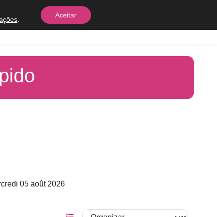
Aceitar
rações
.
Equipes
Contato
pido
credi 05 août 2026