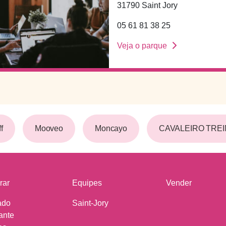
31790 Saint Jory
05 61 81 38 25
Veja o parque
Mooveo
Moncayo
CAVALEIRO TREI
rar
Equipes
Vender
ado
Saint-Jory
ante