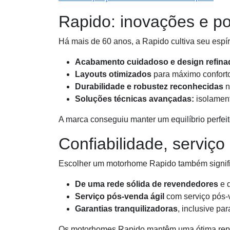
Rapido: inovações e po
Há mais de 60 anos, a Rapido cultiva seu espíri
Acabamento cuidadoso e design refina
Layouts otimizados
para máximo confort
Durabilidade e robustez reconhecidas
n
Soluções técnicas avançadas:
isolament
A marca conseguiu manter um equilíbrio perfei
Confiabilidade, serviç
Escolher um motorhome Rapido também signific
De uma rede sólida de revendedores
e d
Serviço pós-venda ágil
com serviço pós-
Garantias tranquilizadoras
, inclusive pa
Os motorhomes Rapido mantêm uma ótima reput