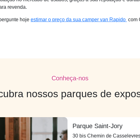
ara revenda.
pergunte hoje
estimar o preço da sua camper van Rapido
com C
Conheça-nos
cubra nossos parques de expos
Parque Saint-Jory
30 bis Chemin de Casselevre