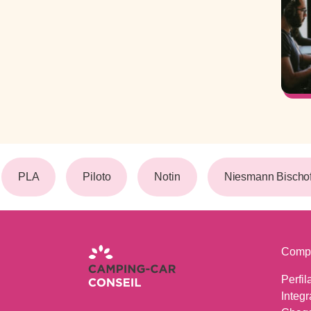
PLA
Piloto
Notin
Niesmann Bischoff
Comp
Perfil
Integr