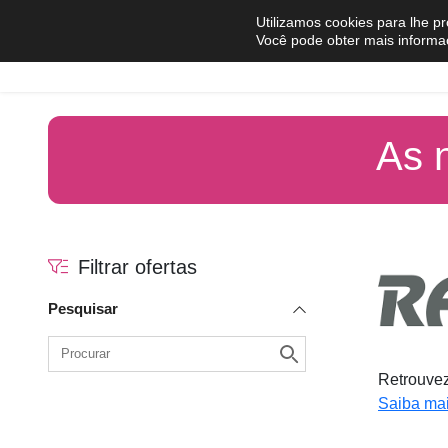
Pular para o conteúdo
Utilizamos cookies para lhe p
Você pode obter mais informa
Comprar
Vender
As 
Filtrar ofertas
Pesquisar
Retrouvez
Saiba mai