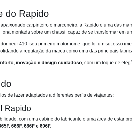
de do Rapido
paixonado carpinteiro e marceneiro, a Rapido é uma das mar
 lona montada sobre um chassi, capaz de se transformar em um t
onneur 410, seu primeiro motorhome, que foi um sucesso imed
olidando a reputação da marca como uma das principais fabric
nforto, inovação e design cuidadoso
, com um toque de eleg
ido
s de lazer adaptados a diferentes perfis de viajantes:
l Rapido
abilidade, com uma cabine do fabricante e uma área de estar pr
665F, 666F, 686F e 696F.