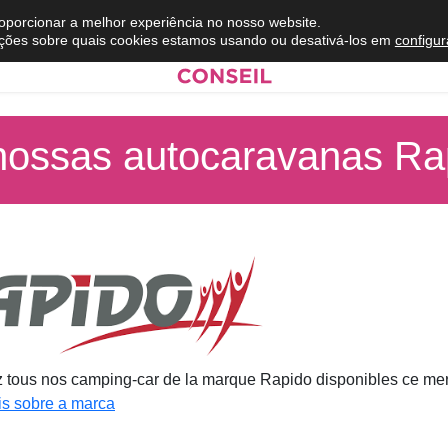
roporcionar a melhor experiência no nosso website.
ções sobre quais cookies estamos usando ou desativá-los em
configu
nossas autocaravanas Ra
 tous nos camping-car de la marque Rapido disponibles ce mer
s sobre a marca