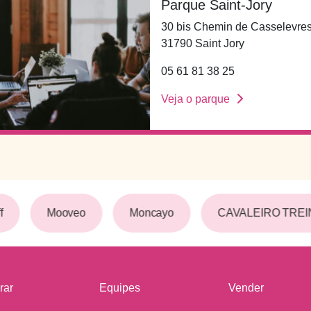
Parque Saint-Jory
30 bis Chemin de Casselevre
31790 Saint Jory
05 61 81 38 25
Veja o parque
Mooveo
Moncayo
CAVALEIRO TREI
rar
Equipes
Vender