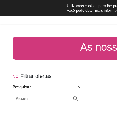
Pular para o conteúdo
Utilizamos cookies para lhe p
Você pode obter mais informa
Comprar
Vender
As noss
Filtrar ofertas
Pesquisar