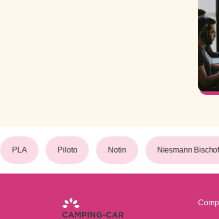
PLA
Piloto
Notin
Niesmann Bischoff
Comp