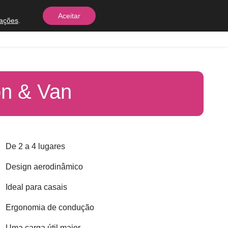
Aceitar
rações
.
Equipes
Contato
on & Van
De 2 a 4 lugares
Design aerodinâmico
Ideal para casais
Ergonomia de condução
Uma carga útil maior