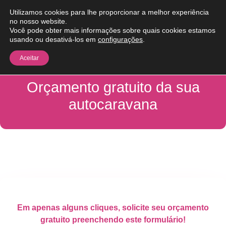
Pular para o conteúdo
Utilizamos cookies para lhe proporcionar a melhor experiência
Me
no nosso website.
Você pode obter mais informações sobre quais cookies estamos
usando ou desativá-los em
configurações
.
Aceitar
Orçamento gratuito da sua
autocaravana
Em apenas alguns cliques, solicite seu orçamento
gratuito preenchendo este formulário!