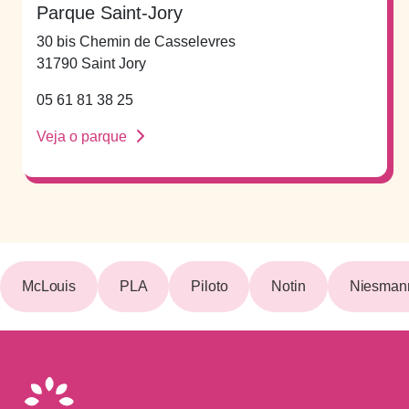
Parque Saint-Jory
30 bis Chemin de Casselevres
31790 Saint Jory
05 61 81 38 25
Veja o parque
McLouis
PLA
Piloto
Notin
Niesmann