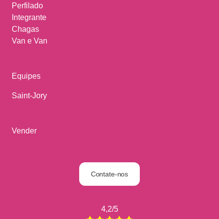
Perfilado
Integrante
Chagas
Van e Van
Equipes
Saint-Jory
Vender
Contate-nos
4,2/5