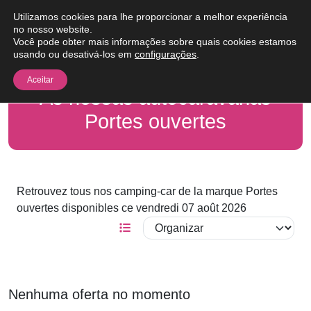
Pular para o conteúdo
Utilizamos cookies para lhe proporcionar a melhor experiência
Me
no nosso website.
Você pode obter mais informações sobre quais cookies estamos
usando ou desativá-los em
configurações
.
Aceitar
As nossas autocaravanas
Portes ouvertes
Retrouvez tous nos camping-car de la marque Portes
ouvertes disponibles ce vendredi 07 août 2026
Nenhuma oferta no momento