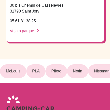
30 bis Chemin de Casselevres
31790 Saint Jory
05 61 81 38 25
Veja o parque
McLouis
PLA
Piloto
Notin
Niesmann