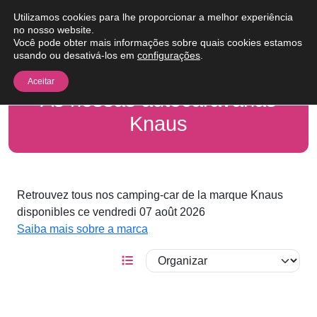
Pular para o conteúdo
Utilizamos cookies para lhe proporcionar a melhor experiência
Me
no nosso website.
Você pode obter mais informações sobre quais cookies estamos
usando ou desativá-los em
configurações
.
Aceitar
As nossas autocaravanas
Knaus
Retrouvez tous nos camping-car de la marque Knaus
disponibles ce vendredi 07 août 2026
Saiba mais sobre a marca