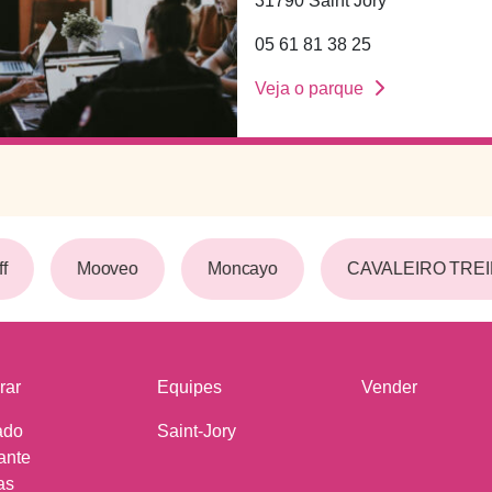
31790 Saint Jory
05 61 81 38 25
Veja o parque
f
Mooveo
Moncayo
CAVALEIRO TRE
rar
Equipes
Vender
ado
Saint-Jory
ante
as