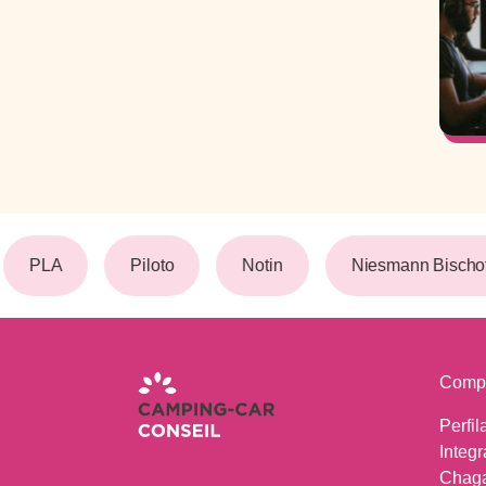
PLA
Piloto
Notin
Niesmann Bischof
Comp
Perfil
Integr
Chag