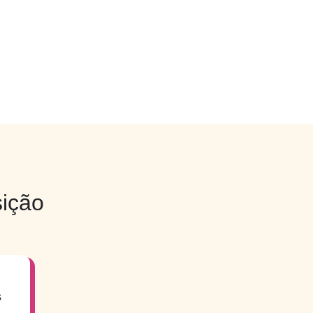
ição
s