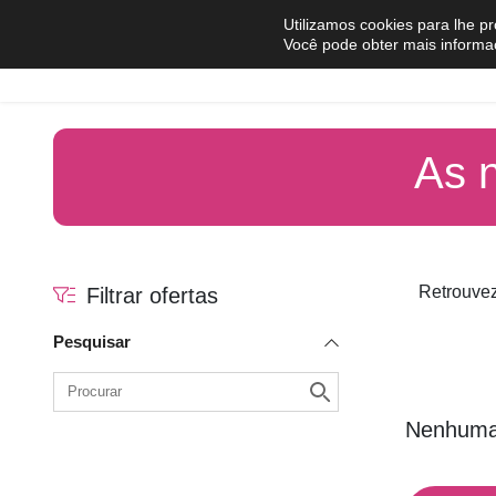
Pular para o conteúdo
Utilizamos cookies para lhe p
Você pode obter mais informa
Comprar
Vender
As 
Retrouvez
Filtrar ofertas
Pesquisar
Nenhuma